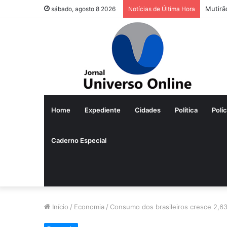
Mutirã
sábado, agosto 8 2026
Notícias de Última Hora
Home
Expediente
Cidades
Política
Políc
Caderno Especial
Início
/
Economia
/
Consumo dos brasileiros cresce 2,6