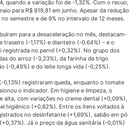
4, quando a variação foi de -1,32%. Com o recuo,
maio para R$ 819,81 em junho. Apesar da redução
 no semestre e de 9% no intervalo de 12 meses.
ribuíram para a desaceleração no mês, destacam-
 traseiro (-1,17%) e dianteiro (-0,64%) – e o
i registrada no pernil (+0,32%). No grupo dos
as do arroz (-3,23%), da farinha de trigo
ão (-0,49%) e do leite longa vida (-0,25%).
a (-0,13%) registraram queda, enquanto o tomate
ionou o indicador. Em higiene e limpeza, o
alta, com variações no creme dental (+0,09%),
 higiênico (+0,82%). Entre os itens voltados à
istrados no desinfetante (+1,69%), sabão em pó
(+0,37%). Já o preço da água sanitária (-0,01%)