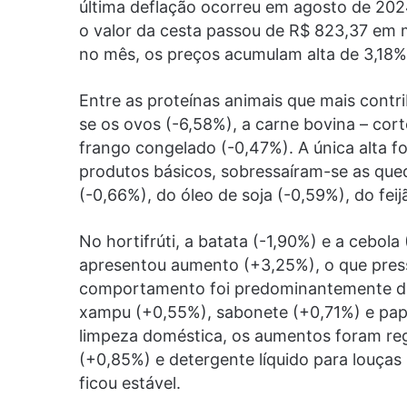
última deflação ocorreu em agosto de 202
o valor da cesta passou de R$ 823,37 em 
no mês, os preços acumulam alta de 3,18%
Entre as proteínas animais que mais cont
se os ovos (-6,58%), a carne bovina – corte
frango congelado (-0,47%). A única alta fo
produtos básicos, sobressaíram-se as qued
(-0,66%), do óleo de soja (-0,59%), do feij
No hortifrúti, a batata (-1,90%) e a cebol
apresentou aumento (+3,25%), o que press
comportamento foi predominantemente de 
xampu (+0,55%), sabonete (+0,71%) e papel
limpeza doméstica, os aumentos foram reg
(+0,85%) e detergente líquido para louças 
ficou estável.