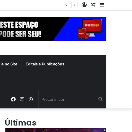
Entrar
Artigo
Barra
a segunda-feira (10)
aleatório
Lateral
ie no Site
Editais e Publicações
Facebook
Instagram
WhatsApp
Procurar
por
Últimas