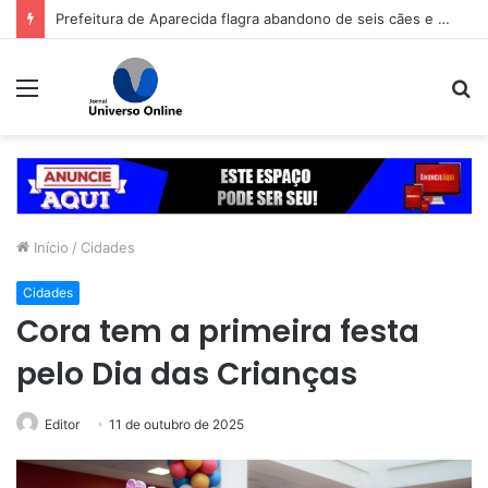
Prefeitura de Aparecida flagra abandono de seis cães e reitera que o ato é crime inafiançável
Menu
P
p
Início
/
Cidades
Cidades
Cora tem a primeira festa
pelo Dia das Crianças
Editor
11 de outubro de 2025