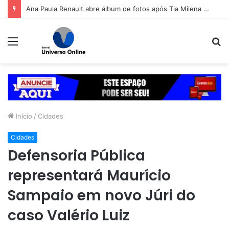
Ana Paula Renault abre álbum de fotos após Tia Milena confirmar fim de amizade: ‘Continuando sendo eu’
Menu
P
p
Início
/
Cidades
Cidades
Defensoria Pública
representará Maurício
Sampaio em novo Júri do
caso Valério Luiz