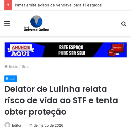
Inmet emite avisos de vendaval para 11 estados
Menu
P
p
Início
/
Brasil
Brasil
Delator de Lulinha relata
risco de vida ao STF e tenta
obter proteção
Editor
11 de março de 2026