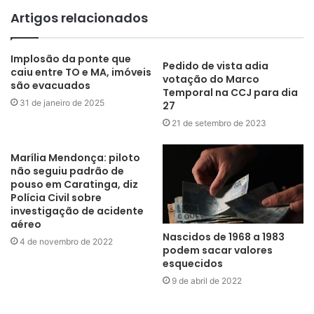
Artigos relacionados
Implosão da ponte que
Pedido de vista adia
caiu entre TO e MA, imóveis
votação do Marco
são evacuados
Temporal na CCJ para dia
31 de janeiro de 2025
27
21 de setembro de 2023
Marília Mendonça: piloto
não seguiu padrão de
pouso em Caratinga, diz
Polícia Civil sobre
investigação de acidente
aéreo
Nascidos de 1968 a 1983
4 de novembro de 2022
podem sacar valores
esquecidos
9 de abril de 2022