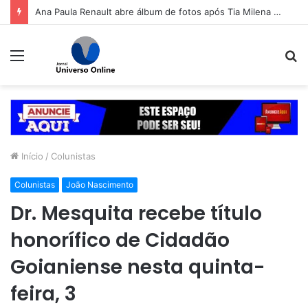
Ana Paula Renault abre álbum de fotos após Tia Milena confirmar fim de amizade: ‘Continuando sendo eu’
Menu
P
p
Início
/
Colunistas
Colunistas
João Nascimento
Dr. Mesquita recebe título
honorífico de Cidadão
Goianiense nesta quinta-
feira, 3