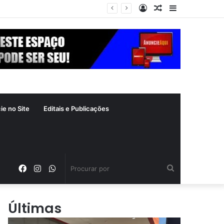
Entrar
Artigo
Barra
aleatório
Lateral
ie no Site
Editais e Publicações
Facebook
Instagram
WhatsApp
Procurar
por
Últimas