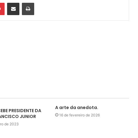
din
Pinterest
Compartilhar via e-mail
Imprimir
A arte da anedota.
EBE PRESIDENTE DA
16 de fevereiro de 2026
NCISCO JUNIOR
ro de 2023