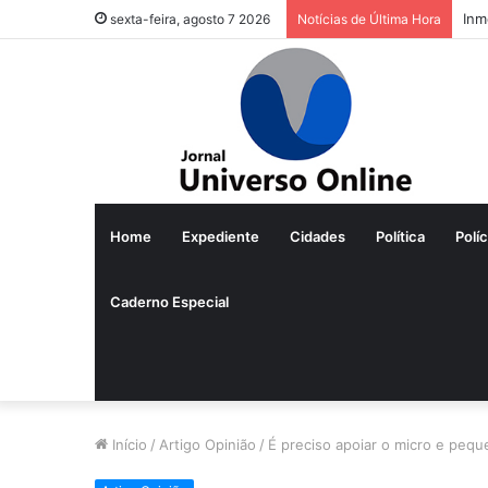
Inm
sexta-feira, agosto 7 2026
Notícias de Última Hora
Home
Expediente
Cidades
Política
Políc
Caderno Especial
Início
/
Artigo Opinião
/
É preciso apoiar o micro e peq