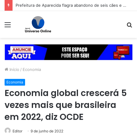
Prefeitura de Aparecida flagra abandono de seis cães e reitera que o ato é crime inafiançável
Menu
P
p
Início
/
Economia
Economia
Economia global crescerá 5
vezes mais que brasileira
em 2022, diz OCDE
Editor
9 de junho de 2022