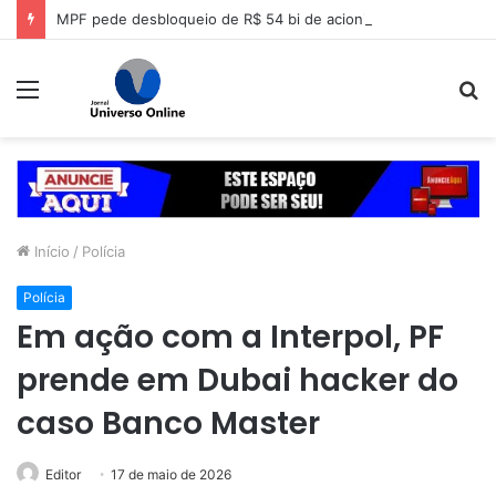
MPF pede desbloqueio de R$ 54 bi de acionistas da Lojas Americanas
Menu
P
p
Início
/
Polícia
Polícia
Em ação com a Interpol, PF
prende em Dubai hacker do
caso Banco Master
Editor
17 de maio de 2026