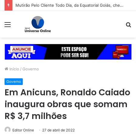
Mutirão Pelo Cliente Todo Dia, da Equatorial Goiás, chega a Goiânia na próxima segunda-feira (10)
Menu
P
p
Início
/
Governo
Governo
Em Anicuns, Ronaldo Caiado
inaugura obras que somam
R$ 3,7 milhões
Editor Online
27 de abril de 2022