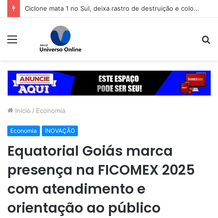
Ciclone mata 1 no Sul, deixa rastro de destruição e coloca 11 estados em alerta
Menu
P
p
Início
/
Economia
Economia
INOVAÇÃO
Equatorial Goiás marca
presença na FICOMEX 2025
com atendimento e
orientação ao público