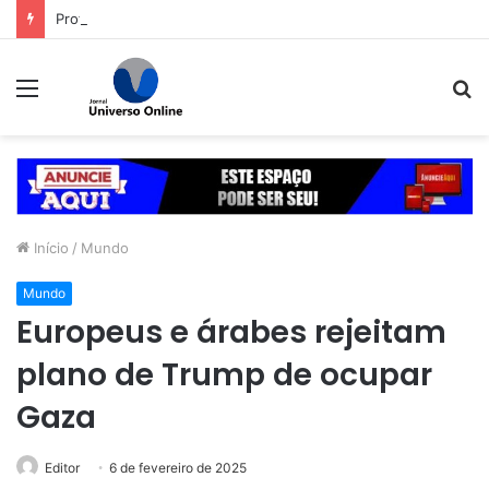
Professor Alcides intensifica mobilização para convenção do PSDB em Goiás
Menu
P
p
Início
/
Mundo
Mundo
Europeus e árabes rejeitam
plano de Trump de ocupar
Gaza
Editor
6 de fevereiro de 2025