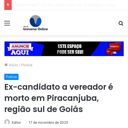
refeitura de Goiânia renova frota de veículos para ampliar eficiência dos serviços e reduzir custos com manutenção
Menu
P
p
Início
/
Polícia
Polícia
Ex-candidato a vereador é
morto em Piracanjuba,
região sul de Goiás
Editor
17 de novembro de 2025