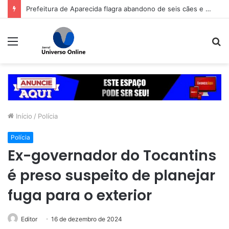
Prefeitura de Aparecida flagra abandono de seis cães e reitera que o ato é crime inafiançável
Menu
P
p
Início
/
Polícia
Polícia
Ex-governador do Tocantins
é preso suspeito de planejar
fuga para o exterior
Editor
16 de dezembro de 2024