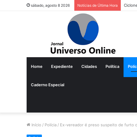
Ciclon
sábado, agosto 8 2026
Notícias de Última Hora
Home
Expediente
Cidades
Política
Políc
Caderno Especial
Início
/
Polícia
/
Ex-vereador é preso suspeito de furto