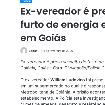
Polícia
Ex-vereador é pr
furto de energia
em Goiás
Editor
5 de fevereiro de 2026
Ex-vereador é preso suspeito de furto d
Goiânia, Goiás – Foto: Divulgação/Polícia Ci
O ex-vereador
William Ludovico
foi preso
em um supermercado no qual é o responsáv
Metropolitana de Goiânia. A prisão aconte
estabelecimento. A Polícia está investigan
crimes de
ameaça
,
desacato
e
resistência