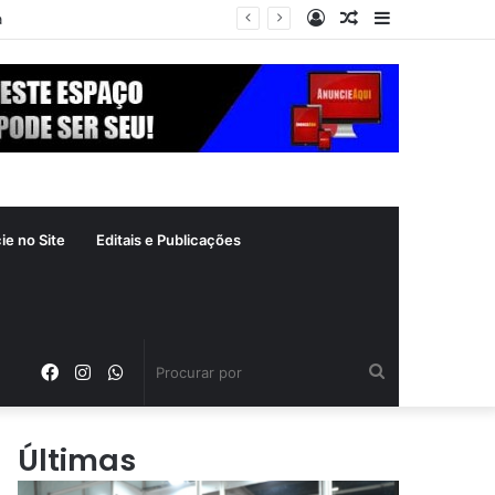
Entrar
Artigo
Barra
a
aleatório
Lateral
ie no Site
Editais e Publicações
Facebook
Instagram
WhatsApp
Procurar
por
Últimas