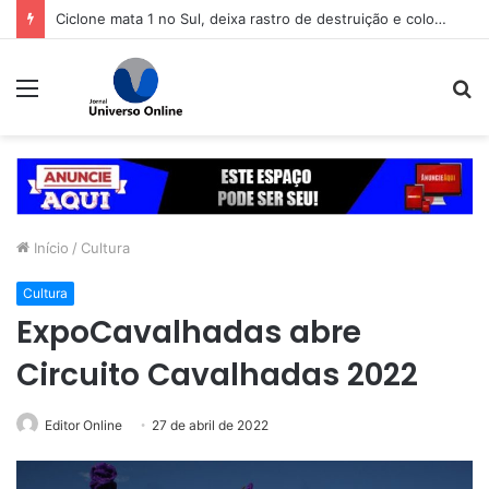
Ciclone mata 1 no Sul, deixa rastro de destruição e coloca 11 estados em alerta
Menu
P
p
Início
/
Cultura
Cultura
ExpoCavalhadas abre
Circuito Cavalhadas 2022
Editor Online
27 de abril de 2022