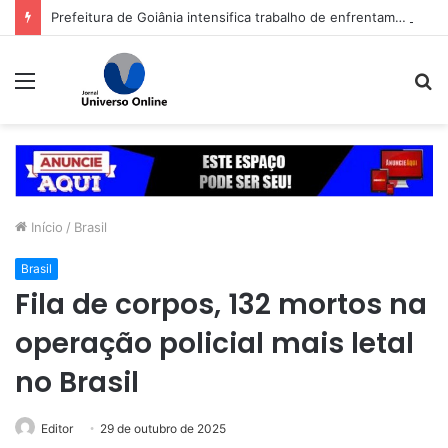
Prefeitura de Goiânia intensifica trabalho de enfrentamento da violência contra a mulher durante campanha Agosto Lilás
Menu
P
p
Início
/
Brasil
Brasil
Fila de corpos, 132 mortos na
operação policial mais letal
no Brasil
Editor
29 de outubro de 2025