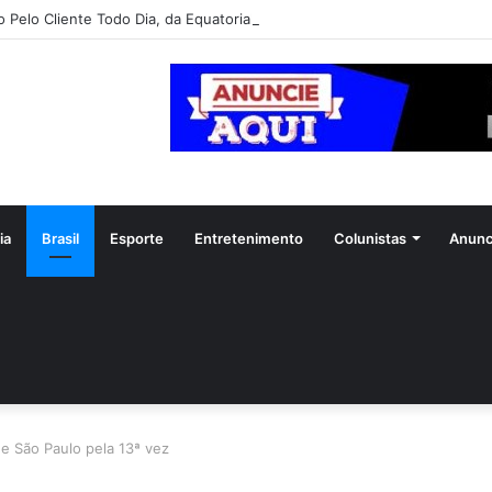
o Pelo Cliente Todo Dia, da Equatorial Goiás, chega a Goiânia na próxim
ia
Brasil
Esporte
Entretenimento
Colunistas
Anunc
e São Paulo pela 13ª vez