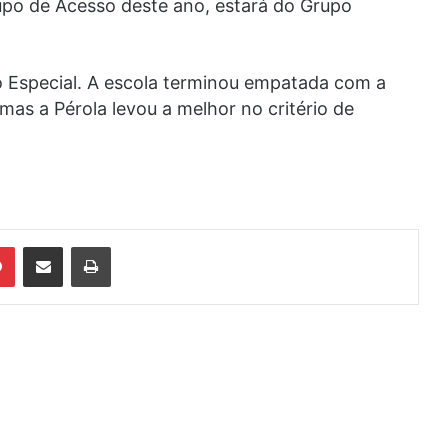
po de Acesso deste ano, estará do Grupo
 Especial. A escola terminou empatada com a
s a Pérola levou a melhor no critério de
din
Pinterest
Compartilhar via e-mail
Imprimir