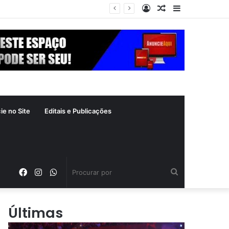
Entrar
Artigo
Barra
a segunda-feira (10)
aleatório
Lateral
ie no Site
Editais e Publicações
Facebook
Instagram
WhatsApp
Procurar
por
Últimas