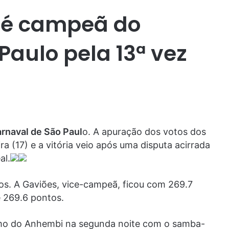
 é campeã do
Paulo pela 13ª vez
rnaval de São Paul
o. A apuração dos votos dos
a (17) e a vitória veio após uma disputa acirrada
al.
s. A Gaviões, vice-campeã, ficou com 269.7
e 269.6 pontos.
mo do Anhembi na segunda noite com o samba-