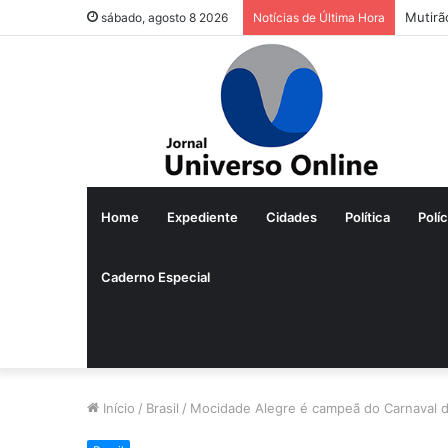
Mutirã
sábado, agosto 8 2026
Notícias de Última Hora
Home
Expediente
Cidades
Política
Políc
Caderno Especial
Início
/
Brasil
/
Mocidade Alegre é campeã do Carnaval d