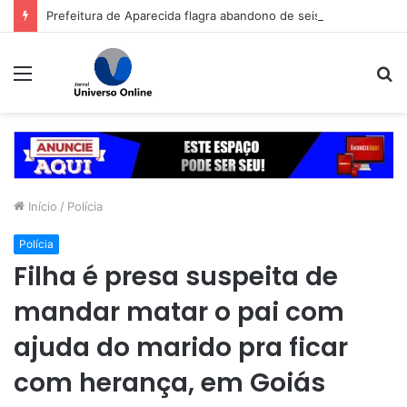
Prefeitura de Aparecida flagra abandono de seis cães e reitera que o ato é crime inafiançável
Menu
P
p
Início
/
Polícia
Polícia
Filha é presa suspeita de
mandar matar o pai com
ajuda do marido pra ficar
com herança, em Goiás