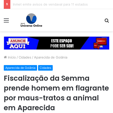
Veja dicas para economizar ao comprar o presente de Dia dos Pais
Menu
P
p
Início
/
Cidades
/
Aparecida de Goiânia
Aparecida de Goiânia
Cidades
Fiscalização da Semma
prende homem em flagrante
por maus-tratos a animal
em Aparecida