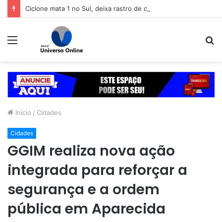
Ciclone mata 1 no Sul, deixa rastro de destruição e coloca 11 estados em alerta
Menu
P
p
Início
/
Cidades
Cidades
GGIM realiza nova ação
integrada para reforçar a
segurança e a ordem
pública em Aparecida