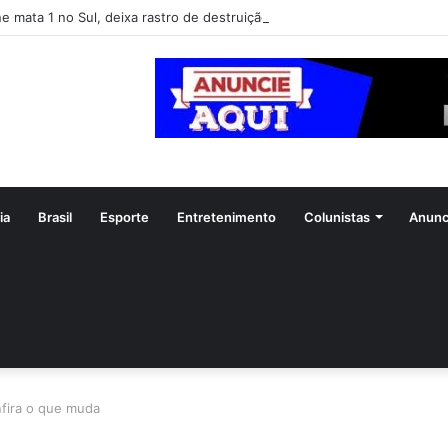
ne mata 1 no Sul, deixa rastro de destruição e coloca 11 estados em aler
ia
Brasil
Esporte
Entretenimento
Colunistas
Anunc
fira o que muda