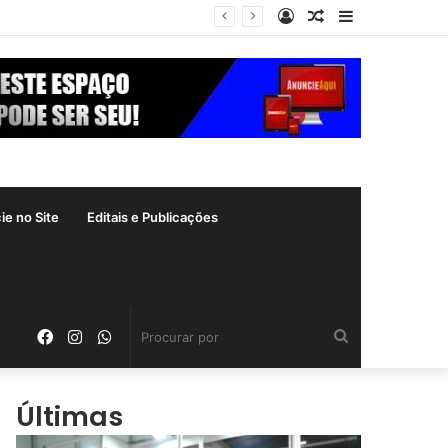
Entrar
Artigo
Barra
ta
aleatório
Lateral
ie no Site
Editais e Publicações
Facebook
Instagram
WhatsApp
Procurar
por
Últimas