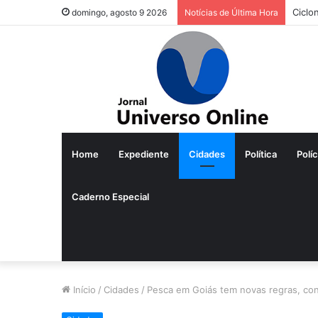
Ciclo
domingo, agosto 9 2026
Notícias de Última Hora
Home
Expediente
Cidades
Política
Políc
Caderno Especial
Início
/
Cidades
/
Pesca em Goiás tem novas regras, con