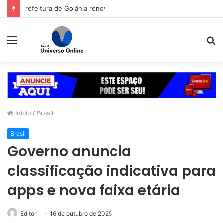
refeitura de Goiânia renova frota de veículos para ampliar eficiência dos serviços e reduzir custos com manutenção
Menu
P
p
Início
/
Brasil
Brasil
Governo anuncia
classificação indicativa para
apps e nova faixa etária
Editor
16 de outubro de 2025