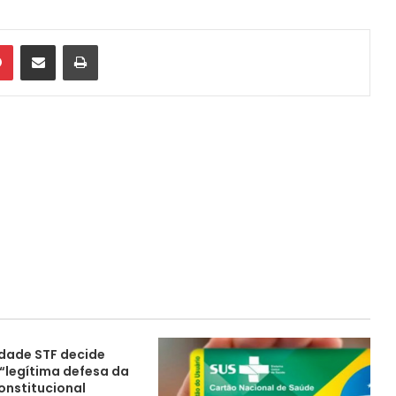
din
Pinterest
Compartilhar via e-mail
Imprimir
dade STF decide
 “legítima defesa da
onstitucional