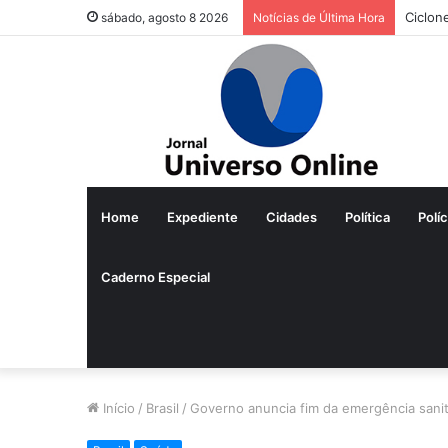
Ciclon
sábado, agosto 8 2026
Notícias de Última Hora
Home
Expediente
Cidades
Política
Políc
Caderno Especial
Início
/
Brasil
/
Governo anuncia fim da emergência sanitá