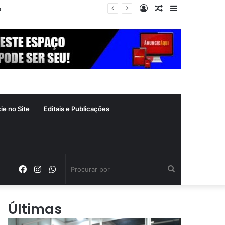
Entrar
Artigo
Barra
a
aleatório
Lateral
ie no Site
Editais e Publicações
Facebook
Instagram
WhatsApp
Procurar
por
Últimas