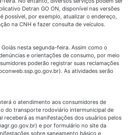
feira. No entanto, diversos serviços podem ser
aplicativo Detran GO ON, disponível nas versões
 é possível, por exemplo, atualizar o endereço,
uação na CNH e fazer consulta de veículos.
 Goiás nesta segunda-feira. Assim como o
a denúncias e orientações de consumo, por meio
nsumidores poderão registrar suas reclamações
oconweb.ssp.go.gov.br). As atividades serão
nterá o atendimento aos consumidores de
 do transporte rodoviário intermunicipal de
al receberá as manifestações dos usuários pelos
@agr.go.gov.br) e por formulário no site da
manifestações sobre saneamento básico e