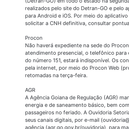
(Detran-GO) em todo o estado na segunda-
realizados pelo site do Detran-GO e pelo 
para Android e iOS. Por meio do aplicativo
solicitar a CNH definitiva, consultar pont
Procon
Não haverá expediente na sede do Procon
atendimento presencial, o telefônico par
do número 151, estará indisponível. Os co
pela internet, por meio do Procon Web (pr
retomadas na terça-feira.
AGR
A Agência Goiana de Regulação (AGR) ma
energia e de saneamento básico, bem como
passageiros no feriado. A Ouvidoria Setori
seus canais digitais, por e-mail (ouvidoria
agência (agr.go.gov.br/ouvidoria), para 