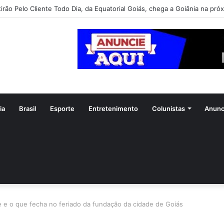
irão Pelo Cliente Todo Dia, da Equatorial Goiás, chega a Goiânia na pró
ia
Brasil
Esporte
Entretenimento
Colunistas
Anunc
e e o que fecha no feriado da fundação da cidade de Goiás