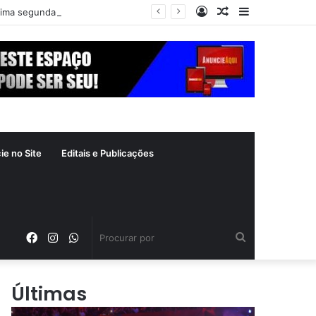
Entrar
Artigo
Barra
xima segunda-feira (10)
aleatório
Lateral
ie no Site
Editais e Publicações
Facebook
Instagram
WhatsApp
Procurar
por
Últimas