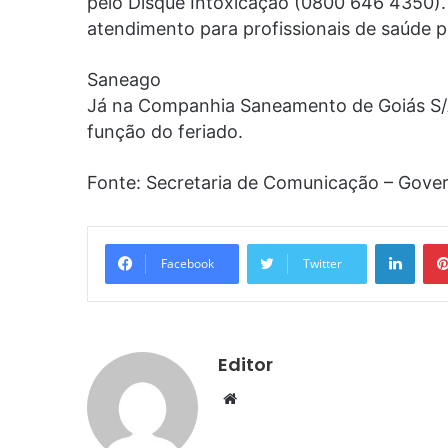
pelo Disque Intoxicação (0800 646 4350)
atendimento para profissionais de saúde p
Saneago
Já na Companhia Saneamento de Goiás S/A
função do feriado.
Fonte: Secretaria de Comunicação – Gove
Linke
Facebook
Twitter
Editor
Website