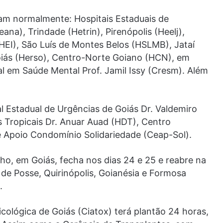
nam normalmente: Hospitais Estaduais de
ana), Trindade (Hetrin), Pirenópolis (Heelj),
(HEI), São Luís de Montes Belos (HSLMB), Jataí
oiás (Herso), Centro-Norte Goiano (HCN), em
l em Saúde Mental Prof. Jamil Issy (Cresm). Além
l Estadual de Urgências de Goiás Dr. Valdemiro
 Tropicais Dr. Anuar Auad (HDT), Centro
 Apoio Condomínio Solidariedade (Ceap-Sol).
lho, em Goiás, fecha nos dias 24 e 25 e reabre na
s de Posse, Quirinópolis, Goianésia e Formosa
.
cológica de Goiás (Ciatox) terá plantão 24 horas,