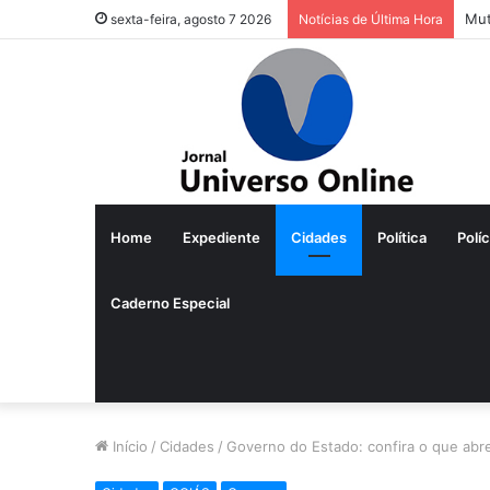
Mut
sexta-feira, agosto 7 2026
Notícias de Última Hora
Home
Expediente
Cidades
Política
Políc
Caderno Especial
Início
/
Cidades
/
Governo do Estado: confira o que abr