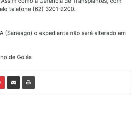
. Assim como a Gerência de Transplantes, com
elo telefone (62) 3201-2200.
 (Saneago) o expediente não será alterado em
rno de Goiás
din
Pinterest
Compartilhar via e-mail
Imprimir