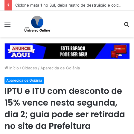
Ciclone mata 1 no Sul, deixa rastro de destruição e coloca 11 estados em alerta
Menu
P
p
Início
/
Cidades
/
Aparecida de Goiânia
Aparecida de Goiânia
IPTU e ITU com desconto de
15% vence nesta segunda,
dia 2; guia pode ser retirada
no site da Prefeitura