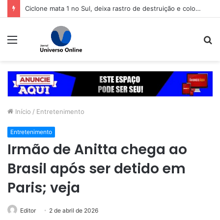
Ciclone mata 1 no Sul, deixa rastro de destruição e coloca 11 estados em alerta
Menu
P
p
Início
/
Entretenimento
Entretenimento
Irmão de Anitta chega ao
Brasil após ser detido em
Paris; veja
Editor
2 de abril de 2026