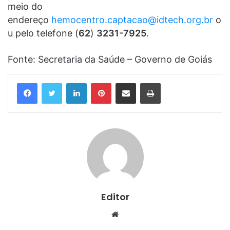
meio do
endereço
hemocentro.captacao@idtech.org.br
o
u pelo telefone (
62
)
3231-7925
.
Fonte: Secretaria da Saúde – Governo de Goiás
Linkedin
Pinterest
Compartilhar via e-mail
Imprimir
Editor
Website