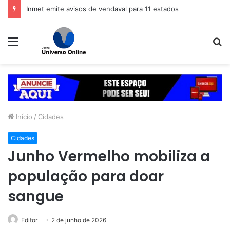
Inmet emite avisos de vendaval para 11 estados
Menu
P
p
Início
/
Cidades
Cidades
Junho Vermelho mobiliza a
população para doar
sangue
Editor
2 de junho de 2026