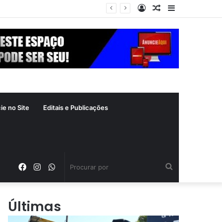
Entrar
Artigo
Barra
zade: ‘Continuando sendo eu’
aleatório
Lateral
ie no Site
Editais e Publicações
Facebook
Instagram
WhatsApp
Procurar
por
Últimas