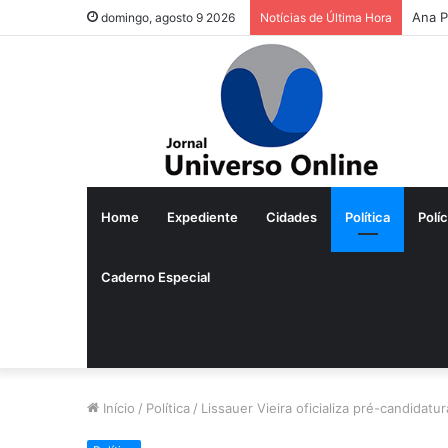
Ana P
domingo, agosto 9 2026
Notícias de Última Hora
Home
Expediente
Cidades
Política
Políc
Caderno Especial
Início
/
Política
/
Lissauer Vieira oficializa pré-candidat