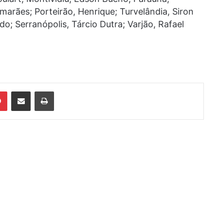
marães; Porteirão, Henrique; Turvelândia, Siron
o; Serranópolis, Tárcio Dutra; Varjão, Rafael
din
Pinterest
Compartilhar via e-mail
Imprimir