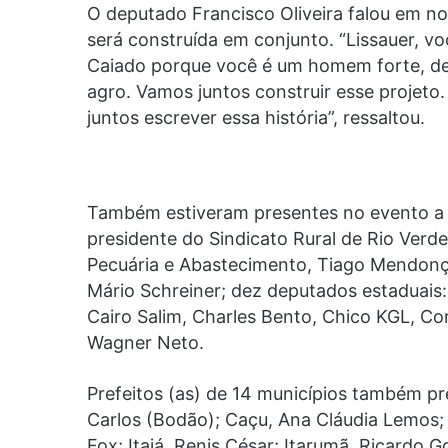
O deputado Francisco Oliveira falou em n
será construída em conjunto. “Lissauer, v
Caiado porque você é um homem forte, det
agro. Vamos juntos construir esse projet
juntos escrever essa história”, ressaltou.
Também estiveram presentes no evento a es
presidente do Sindicato Rural de Rio Verde
Pecuária e Abastecimento, Tiago Mendonça
Mário Schreiner; dez deputados estaduais: 
Cairo Salim, Charles Bento, Chico KGL, Coro
Wagner Neto.
Prefeitos (as) de 14 municípios também pr
Carlos (Bodão); Caçu, Ana Cláudia Lemos; D
Fox; Itajá, Renis César; Itarumã, Ricardo 