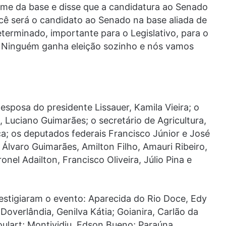
ome da base e disse que a candidatura ao Senado
ocê será o candidato ao Senado na base aliada de
erminado, importante para o Legislativo, para o
o. Ninguém ganha eleição sozinho e nós vamos
posa do presidente Lissauer, Kamila Vieira; o
, Luciano Guimarães; o secretário de Agricultura,
; os deputados federais Francisco Júnior e José
Álvaro Guimarães, Amilton Filho, Amauri Ribeiro,
nel Adailton, Francisco Oliveira, Júlio Pina e
estigiaram o evento: Aparecida do Rio Doce, Edy
overlândia, Genilva Kátia; Goianira, Carlão da
Goulart; Montividiu, Edson Bueno; Paraúna,