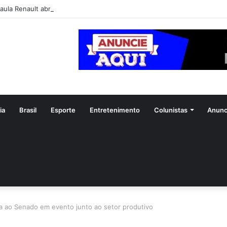
aula Renault abre álbum de fotos após Tia Milena confirmar fim de ami
ia
Brasil
Esporte
Entretenimento
Colunistas
Anunc
ura ao Senado em evento junto ao setor produtivo