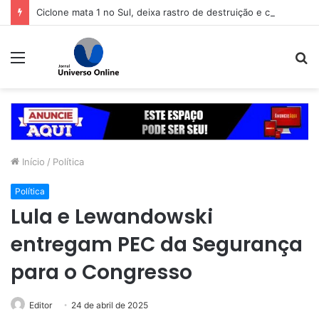
Ciclone mata 1 no Sul, deixa rastro de destruição e coloca 11 estados em alerta
Menu
P
p
Início
/
Política
Política
Lula e Lewandowski
entregam PEC da Segurança
para o Congresso
Editor
24 de abril de 2025