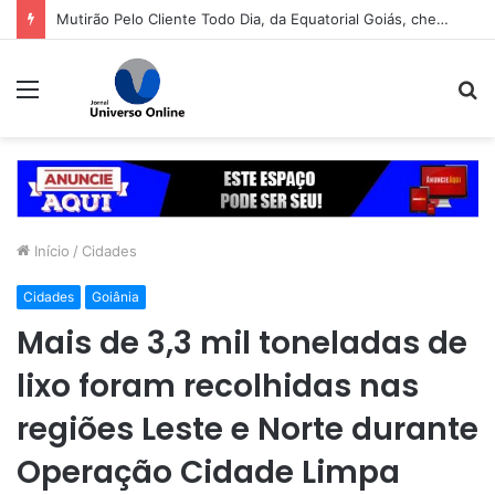
Mutirão Pelo Cliente Todo Dia, da Equatorial Goiás, chega a Goiânia na próxima segunda-feira (10)
Menu
P
p
Início
/
Cidades
Cidades
Goiânia
Mais de 3,3 mil toneladas de
lixo foram recolhidas nas
regiões Leste e Norte durante
Operação Cidade Limpa