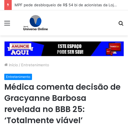
MPF pede desbloqueio de R$ 54 bi de acionistas da Lojas Americanas
Menu
P
p
Início
/
Entretenimento
Entretenimento
Médica comenta decisão de
Gracyanne Barbosa
revelada no BBB 25:
‘Totalmente viável’