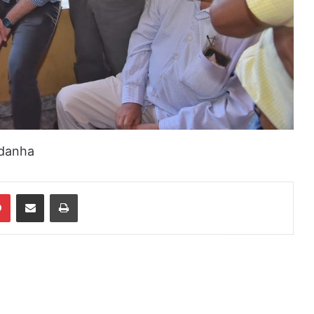
ndanha
din
Pinterest
Compartilhar via e-mail
Imprimir