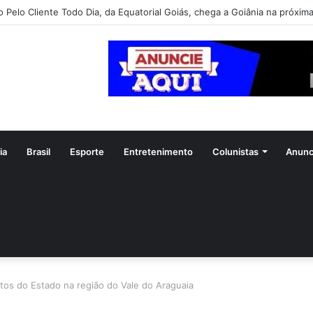
o Pelo Cliente Todo Dia, da Equatorial Goiás, chega a Goiânia na próxim
ia
Brasil
Esporte
Entretenimento
Colunistas
Anunc
tos do Estado na região do Vale do Araguaia