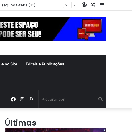
Entrar
Artigo
Barra
a segunda-feira (10)
aleatório
Lateral
ie no Site
Editais e Publicações
Facebook
Instagram
WhatsApp
Procurar
por
Últimas