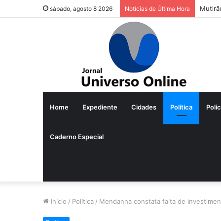
Mutirã
sábado, agosto 8 2026
Notícias de Última Hora
Home
Expediente
Cidades
Política
Políc
Caderno Especial
Início
/
Política
/
Mendanha constata falta de investimen