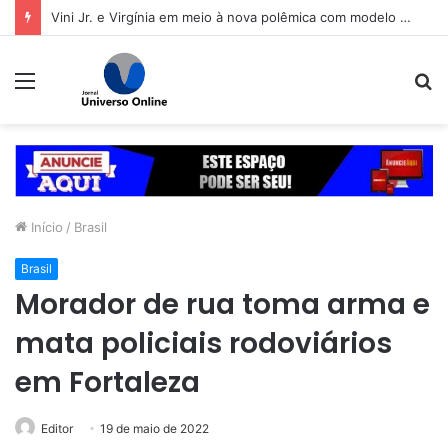
Vini Jr. e Virgínia em meio à nova polêmica com modelo não passa despercebida na web
Menu
P
p
Início
/
Brasil
Brasil
Morador de rua toma arma e
mata policiais rodoviários
em Fortaleza
Editor
19 de maio de 2022