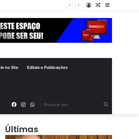
Entrar
Artigo
Barra
 crime inafiançável
aleatório
Lateral
ie no Site
Editais e Publicações
Facebook
Instagram
WhatsApp
Procurar
por
Últimas