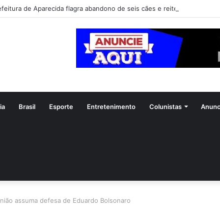
efeitura de Aparecida flagra abandono de seis cães e reitera que o ato é
ia
Brasil
Esporte
Entretenimento
Colunistas
Anunc
nião assuma defesa de Eduardo Bolsonaro