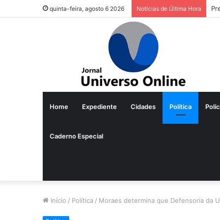
Pr
quinta-feira, agosto 6 2026
Notícias de Última Hora
Home
Expediente
Cidades
Política
Políc
Caderno Especial
Início
/
Política
/
Moraes determina que Defensoria da U