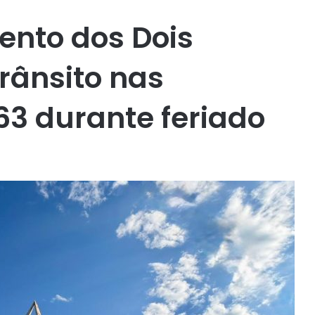
nto dos Dois
rânsito nas
63 durante feriado