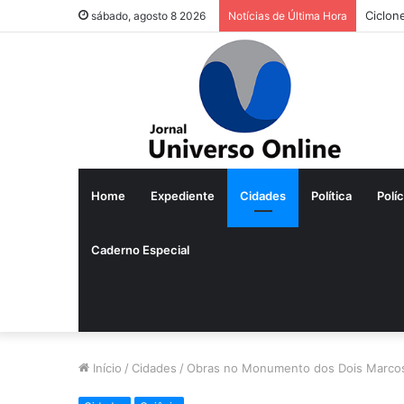
Ciclon
sábado, agosto 8 2026
Notícias de Última Hora
Home
Expediente
Cidades
Política
Políc
Caderno Especial
Início
/
Cidades
/
Obras no Monumento dos Dois Marcos a