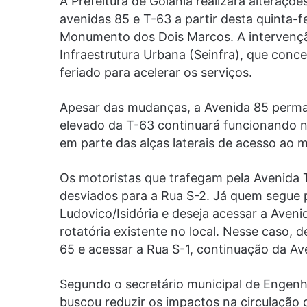
A Prefeitura de Goiânia realizará alteraçõ
avenidas 85 e T-63 a partir desta quinta-f
Monumento dos Dois Marcos. A intervenção
Infraestrutura Urbana (Seinfra), que conc
feriado para acelerar os serviços.
Apesar das mudanças, a Avenida 85 permane
elevado da T-63 continuará funcionando n
em parte das alças laterais de acesso ao 
Os motoristas que trafegam pela Avenida 
desviados para a Rua S-2. Já quem segue 
Ludovico/Isidória e deseja acessar a Aveni
rotatória existente no local. Nesse caso, de
65 e acessar a Rua S-1, continuação da Ave
Segundo o secretário municipal de Engenha
buscou reduzir os impactos na circulação de