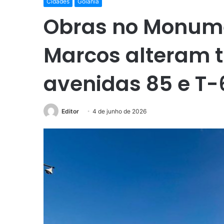
Cidades
Goiânia
Obras no Monume
Marcos alteram t
avenidas 85 e T-
Editor
4 de junho de 2026