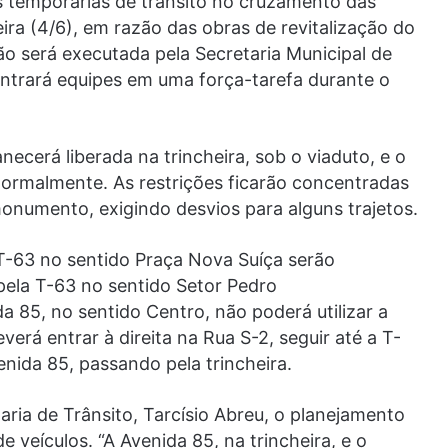
es temporárias de trânsito no cruzamento das
eira (4/6), em razão das obras de revitalização do
 será executada pela Secretaria Municipal de
entrará equipes em uma força-tarefa durante o
cerá liberada na trincheira, sob o viaduto, e o
ormalmente. As restrições ficarão concentradas
monumento, exigindo desvios para alguns trajetos.
T-63 no sentido Praça Nova Suíça serão
pela T-63 no sentido Setor Pedro
da 85, no sentido Centro, não poderá utilizar a
verá entrar à direita na Rua S-2, seguir até a T-
nida 85, passando pela trincheira.
ria de Trânsito, Tarcísio Abreu, o planejamento
 veículos. “A Avenida 85, na trincheira, e o