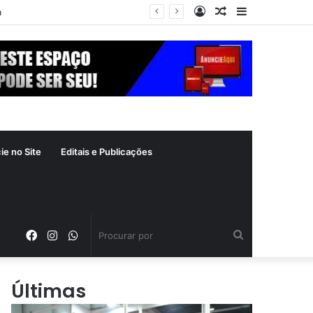
Entrar
Artigo
Barra
a
aleatório
Lateral
ie no Site
Editais e Publicações
Facebook
Instagram
WhatsApp
Procurar
por
Últimas