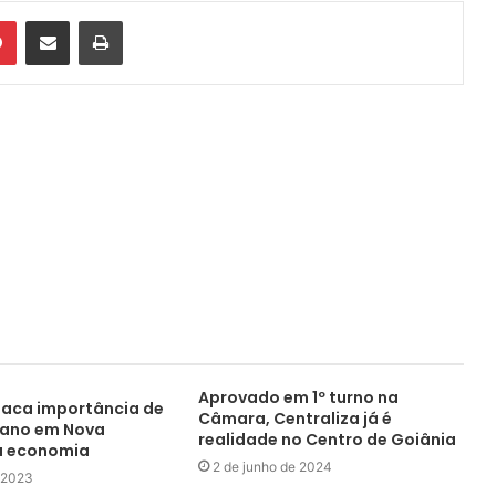
din
Pinterest
Compartilhar via e-mail
Imprimir
Aprovado em 1º turno na
aca importância de
Câmara, Centraliza já é
liano em Nova
realidade no Centro de Goiânia
a economia
2 de junho de 2024
 2023