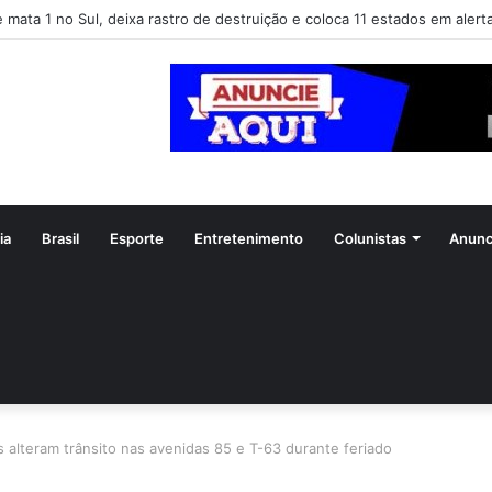
e mata 1 no Sul, deixa rastro de destruição e coloca 11 estados em alert
ia
Brasil
Esporte
Entretenimento
Colunistas
Anunc
lteram trânsito nas avenidas 85 e T-63 durante feriado