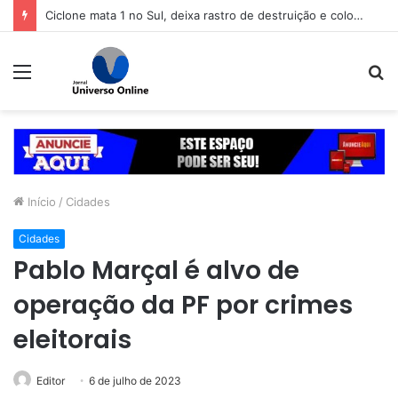
Ciclone mata 1 no Sul, deixa rastro de destruição e coloca 11 estados em alerta
Menu
P
p
Início
/
Cidades
Cidades
Pablo Marçal é alvo de
operação da PF por crimes
eleitorais
Editor
6 de julho de 2023