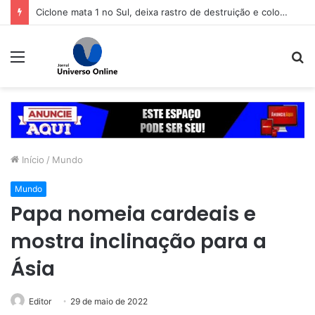
Ciclone mata 1 no Sul, deixa rastro de destruição e coloca 11 estados em alerta
Menu
P
p
Início
/
Mundo
Mundo
Papa nomeia cardeais e
mostra inclinação para a
Ásia
Editor
29 de maio de 2022