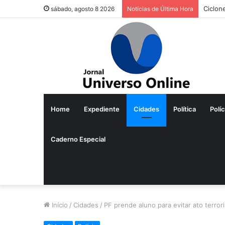
Ciclon
sábado, agosto 8 2026
Notícias de Última Hora
Home
Expediente
Cidades
Política
Políc
Caderno Especial
Início
/
Cidades
/
PF prende aluno para evitar ato terror