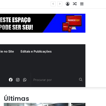
Entrar
Artigo
Barra
a
aleatório
Lateral
ie no Site
Editais e Publicações
Facebook
Instagram
WhatsApp
Procurar
por
Últimas