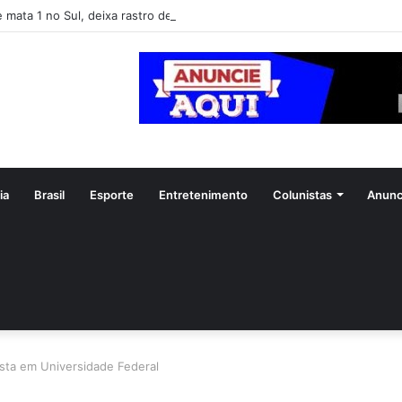
e mata 1 no Sul, deixa rastro de destruição e coloca 11 estados em alert
ia
Brasil
Esporte
Entretenimento
Colunistas
Anunc
ista em Universidade Federal