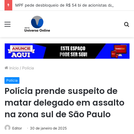
MPF pede desbloqueio de R$ 54 bi de acionistas da Lojas Americanas
Menu
P
p
Início
/
Polícia
Polícia
Polícia prende suspeito de
matar delegado em assalto
na zona sul de São Paulo
Editor
30 de janeiro de 2025