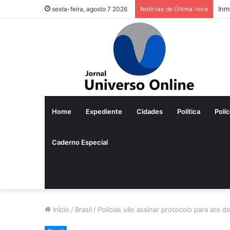
Inm
sexta-feira, agosto 7 2026
Notícias de Última Hora
Home
Expediente
Cidades
Política
Políc
Caderno Especial
Início
/
Brasil
/
Polícias vão assinar protocolo para ato d