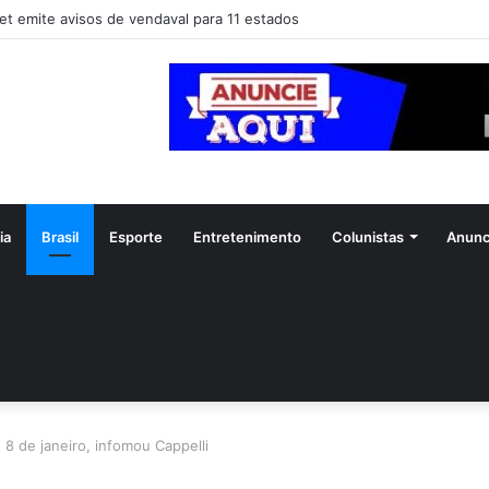
et emite avisos de vendaval para 11 estados
ia
Brasil
Esporte
Entretenimento
Colunistas
Anunc
o 8 de janeiro, infomou Cappelli