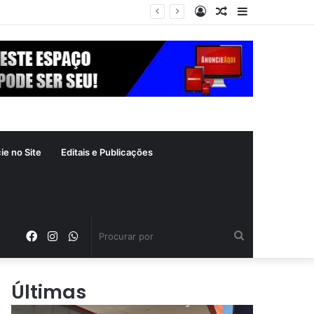
Entrar
Artigo
Barra
aleatório
Lateral
ie no Site
Editais e Publicações
Facebook
Instagram
WhatsApp
Procurar
por
Últimas