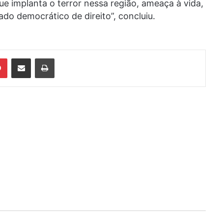
e implanta o terror nessa região, ameaça à vida,
do democrático de direito”, concluiu.
din
Pinterest
Compartilhar via e-mail
Imprimir