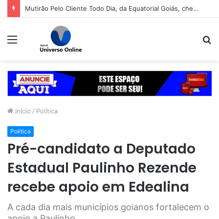
Mutirão Pelo Cliente Todo Dia, da Equatorial Goiás, chega a Goiânia na próxima segunda-feira (10)
Menu
P
p
Início
/
Política
Política
Pré-candidato a Deputado
Estadual Paulinho Rezende
recebe apoio em Edealina
A cada dia mais municípios goianos fortalecem o
apoio a Paulinho