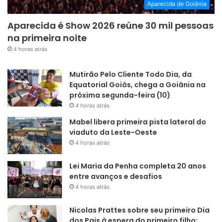
Aparecida de Goiânia
Aparecida é Show 2026 reúne 30 mil pessoas
na primeira noite
4 horas atrás
Mutirão Pelo Cliente Todo Dia, da
Equatorial Goiás, chega a Goiânia na
próxima segunda-feira (10)
4 horas atrás
Mabel libera primeira pista lateral do
viaduto da Leste-Oeste
4 horas atrás
Lei Maria da Penha completa 20 anos
entre avanços e desafios
4 horas atrás
Nicolas Prattes sobre seu primeiro Dia
dos Pais à espera do primeiro filho: