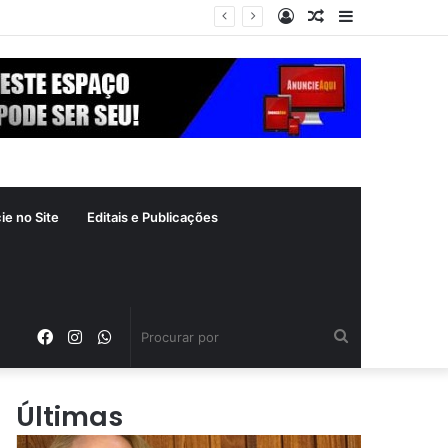
Entrar
Artigo
Barra
crime inafiançável
aleatório
Lateral
ie no Site
Editais e Publicações
Facebook
Instagram
WhatsApp
Procurar
por
Últimas