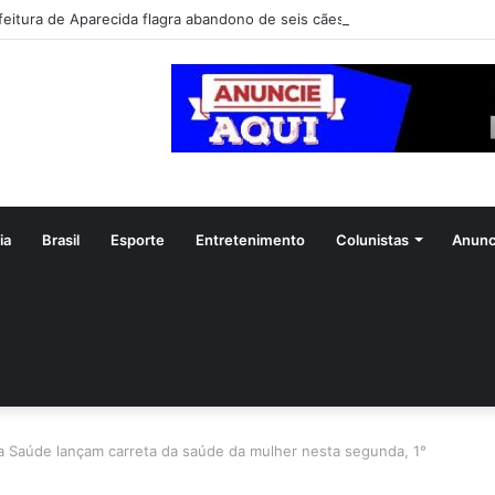
feitura de Aparecida flagra abandono de seis cães e reitera que o ato é 
ia
Brasil
Esporte
Entretenimento
Colunistas
Anunc
da Saúde lançam carreta da saúde da mulher nesta segunda, 1°