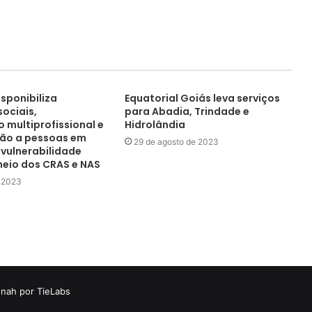
isponibiliza
Equatorial Goiás leva serviços
ociais,
para Abadia, Trindade e
 multiprofissional e
Hidrolândia
ção a pessoas em
29 de agosto de 2023
 vulnerabilidade
meio dos CRAS e NAS
e 2023
nah por TieLabs