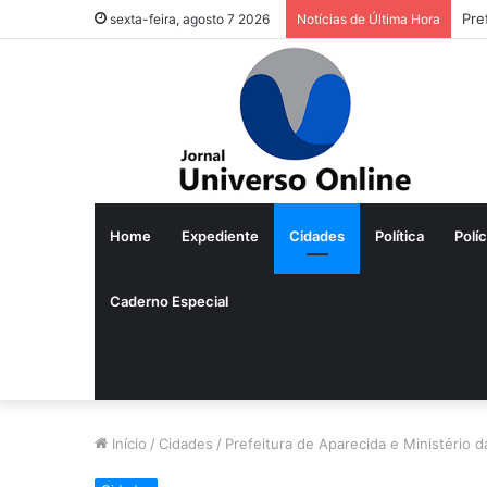
Pre
sexta-feira, agosto 7 2026
Notícias de Última Hora
Home
Expediente
Cidades
Política
Políc
Caderno Especial
Início
/
Cidades
/
Prefeitura de Aparecida e Ministério 