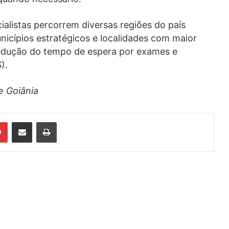
alistas percorrem diversas regiões do país
icípios estratégicos e localidades com maior
redução do tempo de espera por exames e
).
e Goiânia
din
Pinterest
Compartilhar via e-mail
Imprimir