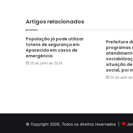
Artigos relacionados
População já pode utilizar
Prefeitura d
totens de segurança em
programas s
Aparecida em casos de
atendimento
emergência
sociabiliza
25 de julho de 2024
situação de
social, por 
24 de abril d
© Copyright 2026, Todos os direitos reservados |
Jan