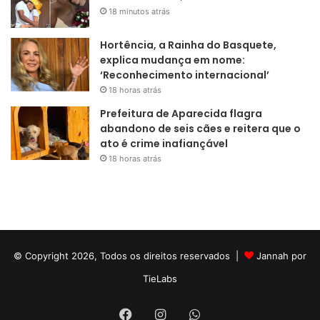
18 minutos atrás
Hortência, a Rainha do Basquete,
explica mudança em nome:
‘Reconhecimento internacional’
18 horas atrás
Prefeitura de Aparecida flagra
abandono de seis cães e reitera que o
ato é crime inafiançável
18 horas atrás
© Copyright 2026, Todos os direitos reservados |
Jannah por
TieLabs
Facebook
Instagram
WhatsApp