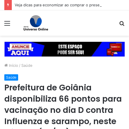
Veja dicas para economizar ao comprar o presente de Dia dos Pais
Menu
P
p
Início
/
Saúde
Saúde
Prefeitura de Goiânia
disponibiliza 66 pontos para
vacinação no dia D contra
Influenza e sarampo, neste