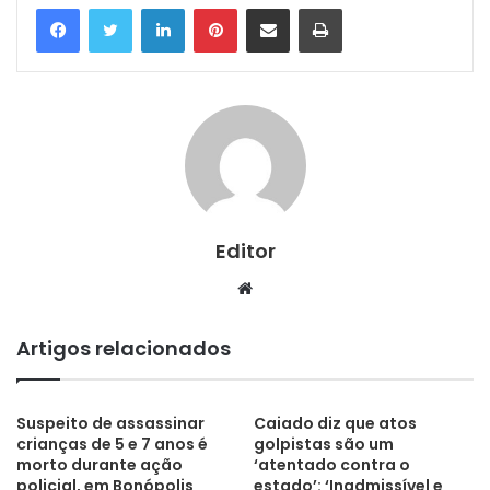
Linkedin
Pinterest
Compartilhar via e-mail
Imprimir
Editor
Website
Artigos relacionados
Suspeito de assassinar
Caiado diz que atos
crianças de 5 e 7 anos é
golpistas são um
morto durante ação
‘atentado contra o
policial, em Bonópolis
estado’: ‘Inadmissível e