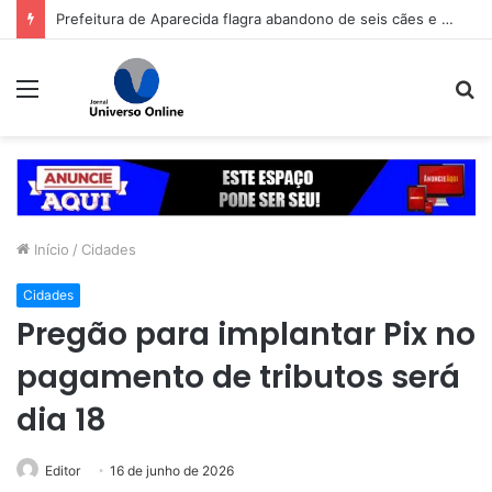
Prefeitura de Aparecida flagra abandono de seis cães e reitera que o ato é crime inafiançável
Menu
P
p
Início
/
Cidades
Cidades
Pregão para implantar Pix no
pagamento de tributos será
dia 18
Editor
16 de junho de 2026