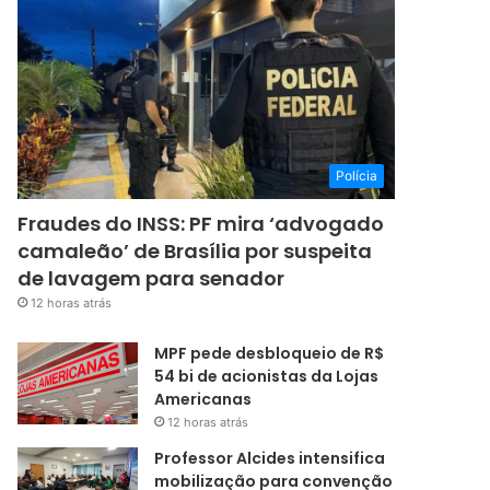
Polícia
Fraudes do INSS: PF mira ‘advogado
camaleão’ de Brasília por suspeita
de lavagem para senador
12 horas atrás
MPF pede desbloqueio de R$
54 bi de acionistas da Lojas
Americanas
12 horas atrás
Professor Alcides intensifica
mobilização para convenção