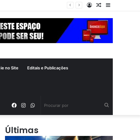
Entrar
Artigo
Barra
aleatório
Lateral
ie no Site
Editais e Publicações
Facebook
Instagram
WhatsApp
Procurar
por
Últimas