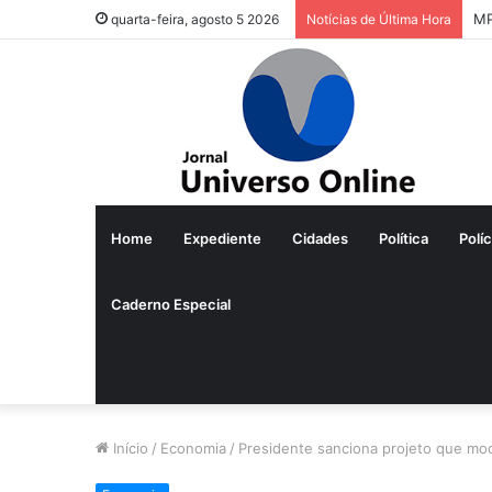
MP
quarta-feira, agosto 5 2026
Notícias de Última Hora
Home
Expediente
Cidades
Política
Políc
Caderno Especial
Início
/
Economia
/
Presidente sanciona projeto que mo