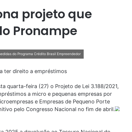
ona projeto que
 do Pronampe
 medidas do Programa Crédito Brasil Empreendedor
 ter direito a empréstimos
a quarta-feira (27) o Projeto de Lei 3.188/2021,
mpréstimos a micro e pequenas empresas por
Microempresas e Empresas de Pequeno Porte
itivo pelo Congresso Nacional no fim de abril.
ra 2025 a devolução ao Tesouro Nacional de