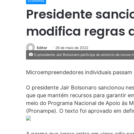
Economia
Presidente sanci
modifica regras
Editor
26 de maio de 2022
O presidente Jair Bolsonaro participa do anúncio de novas
Microempreendedores individuais passam a
O presidente Jair Bolsonaro sancionou nest
que que mantém recursos para garantir e
meio do Programa Nacional de Apoio às 
(Pronampe). O texto foi aprovado em defin
A norma que agora entra em vigor adia pa