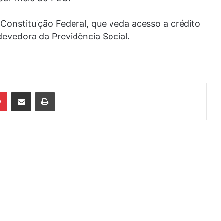
 Constituição Federal, que veda acesso a crédito
 devedora da Previdência Social.
din
Pinterest
Compartilhar via e-mail
Imprimir