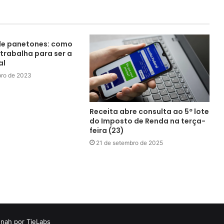
de panetones: como
trabalha para ser a
al
ro de 2023
Receita abre consulta ao 5º lote
do Imposto de Renda na terça-
feira (23)
21 de setembro de 2025
nah por TieLabs