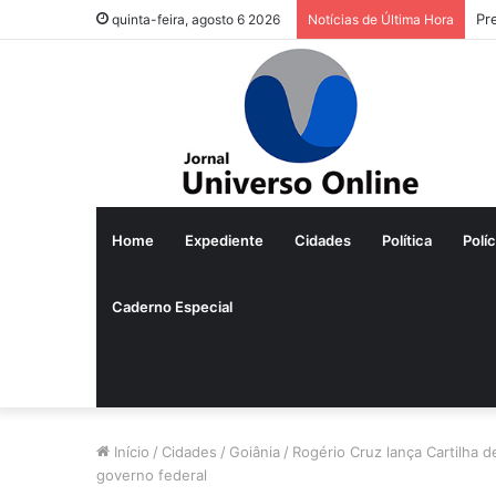
Pr
quinta-feira, agosto 6 2026
Notícias de Última Hora
Home
Expediente
Cidades
Política
Políc
Caderno Especial
Início
/
Cidades
/
Goiânia
/
Rogério Cruz lança Cartilha
governo federal