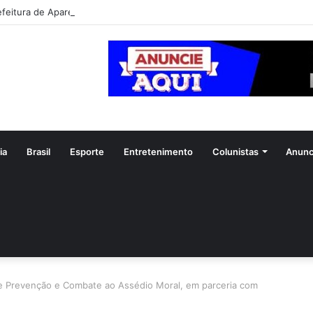
efeitura de Aparecida flagra abandono de seis cães e reitera que o ato é
ia
Brasil
Esporte
Entretenimento
Colunistas
Anunc
 de Prevenção e Combate ao Assédio Moral, em parceria com