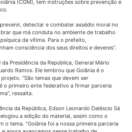
Goiânia (CGM), tem instruções sobre prevenção e
co.
 prevenir, detectar e combater assédio moral no
lembrar que má conduta no ambiente de trabalho
psíquica da vítima. Para o prefeito,
ham consciência dos seus direitos e deveres”.
l da Presidência da República, General Mário
duardo Ramos. Ele lembrou que Goiânia é o
e projeto. “São temas que devem ser
é o primeiro ente federativo a firmar parceria
ma”, ressalta.
dência da República, Edson Leonardo Daléscio Sá
 elogiou a edição do material, assim como o
o tema. “Goiânia foi a nossa primeira parceria
, e agora avançamos nesse trabalho de