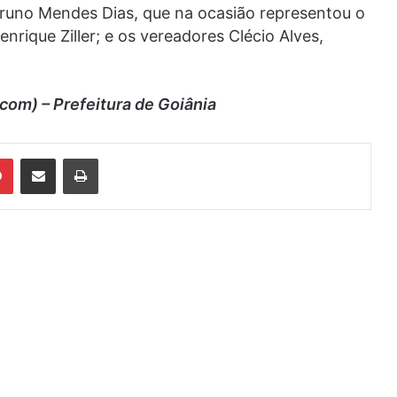
Bruno Mendes Dias, que na ocasião representou o
nrique Ziller; e os vereadores Clécio Alves,
com) – Prefeitura de Goiânia
din
Pinterest
Compartilhar via e-mail
Imprimir