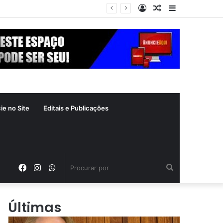
Entrar
Artigo
Barra
 crime inafiançável
aleatório
Lateral
ie no Site
Editais e Publicações
Facebook
Instagram
WhatsApp
Procurar
por
Últimas