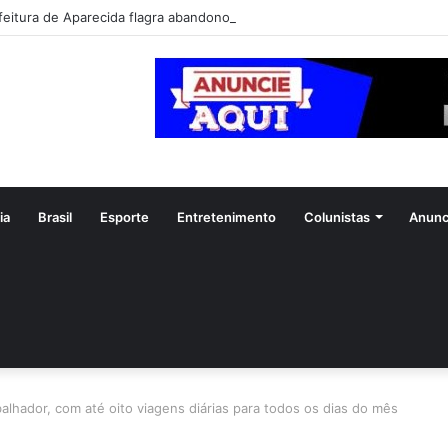
feitura de Aparecida flagra abandono de seis cães e reitera que o ato é 
ia
Brasil
Esporte
Entretenimento
Colunistas
Anunc
alhador, com até oito viagens diárias para todos os dias do mês