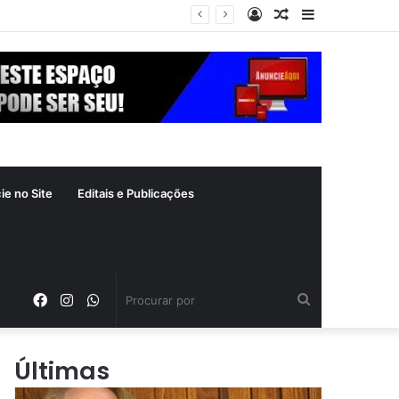
Entrar
Artigo
Barra
crime inafiançável
aleatório
Lateral
ie no Site
Editais e Publicações
Facebook
Instagram
WhatsApp
Procurar
por
Últimas