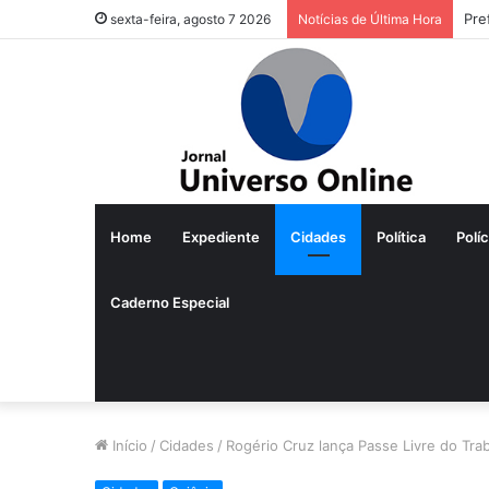
Pre
sexta-feira, agosto 7 2026
Notícias de Última Hora
Home
Expediente
Cidades
Política
Políc
Caderno Especial
Início
/
Cidades
/
Rogério Cruz lança Passe Livre do Trab