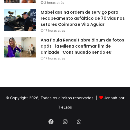
3 horas atrás
Mabel assina ordem de serviço para
recapeamento asfáltico de 70 vias nos
setores Coimbra e Vila Aguiar
17 horas atrás
Ana Paula Renault abre álbum de fotos
após Tia Milena confirmar fim de
amizade: ‘Continuando sendo eu’
17 horas atrás
© Copyright 2026, Todos os direitos reservados |
Jannah por
TieLabs
Facebook
Instagram
WhatsApp