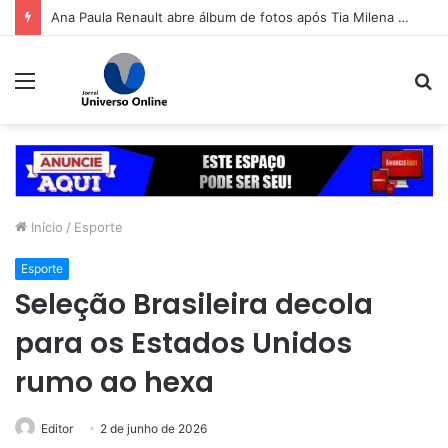
Ana Paula Renault abre álbum de fotos após Tia Milena confirmar fim de amizade: ‘Continuando sendo eu’
Menu
P
p
Início
/
Esporte
Esporte
Seleção Brasileira decola
para os Estados Unidos
rumo ao hexa
Editor
2 de junho de 2026