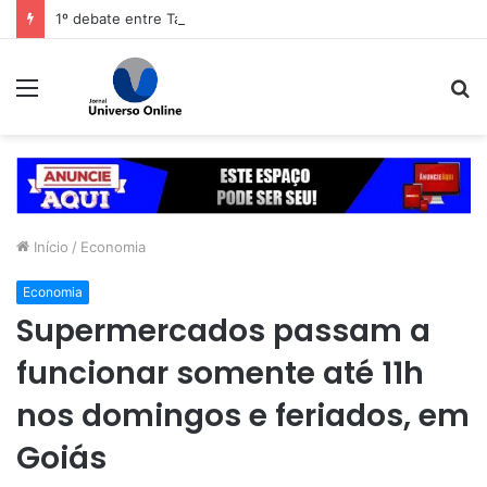
1º debate entre Tarcísio e Haddad em São Paulo se atacam sobre segurança
Menu
P
p
Início
/
Economia
Economia
Supermercados passam a
funcionar somente até 11h
nos domingos e feriados, em
Goiás