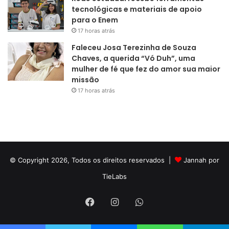
tecnológicas e materiais de apoio
para o Enem
17 horas atrás
Faleceu Josa Terezinha de Souza
Chaves, a querida “Vó Duh”, uma
mulher de fé que fez do amor sua maior
missão
17 horas atrás
© Copyright 2026, Todos os direitos reservados |
Jannah por
TieLabs
Facebook
Instagram
WhatsApp