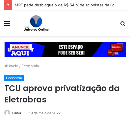
MPF pede desbloqueio de R$ 54 bi de acionistas da Lojas Americanas
Menu
P
p
Início
/
Economia
Economia
TCU aprova privatização da
Eletrobras
Editor
19 de maio de 2022